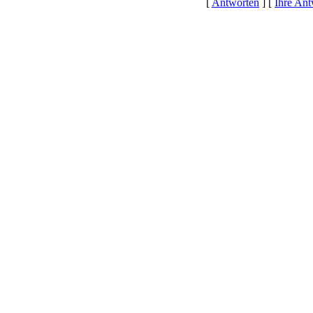
[
Antworten
] [
Ihre Ant