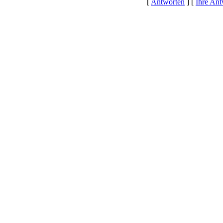
[
Antworten
] [
Ihre Ant